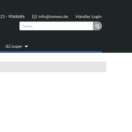
21 - 9068686
info@
tomeso
.de
Händler Login
JLCooper